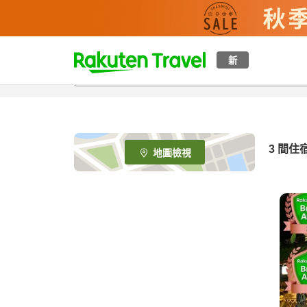
t
新
o
p
P
a
g
e
3
間住
地圖檢視
_
s
e
a
r
c
h