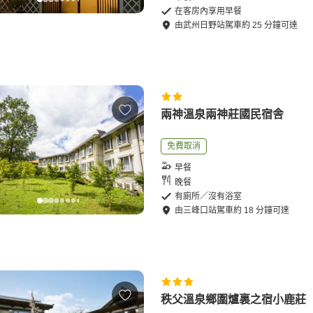
在客房內享用早餐
由
武州日野站
駕車
約
25
分鐘可達
兩神溫泉兩神莊國民宿舎
免費取消
早餐
晚餐
有廁所／沒有浴室
由
三峰口站
駕車
約
18
分鐘可達
秩父溫泉鄉圍爐裏之宿小鹿莊