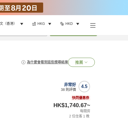
文（香港）
HKG
HKD
•
1
間房
搜尋
推薦
為什麼會看到這些搜尋結果
非常好
4.5
38
則評價
快閃優惠券
HK$1,740.67
~
每間房
2
位住客
1
晚