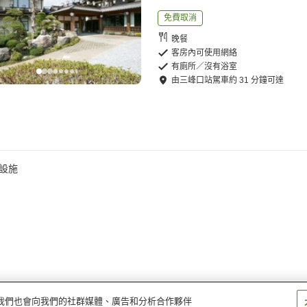
免費取消
晚餐
客房內可使用網絡
有廁所／沒有浴室
由
三峰口站
駕車
約
31
分鐘可達
設施
量。我們也會向我們的社群媒體、廣告和分析合作夥伴