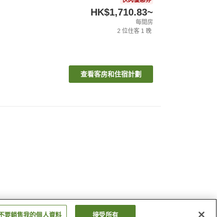
快閃優惠券
HK$1,710.83
~
每間房
2
位住客
1
晚
查看客房和住宿計劃
不要銷售我的個人資料
接受所有