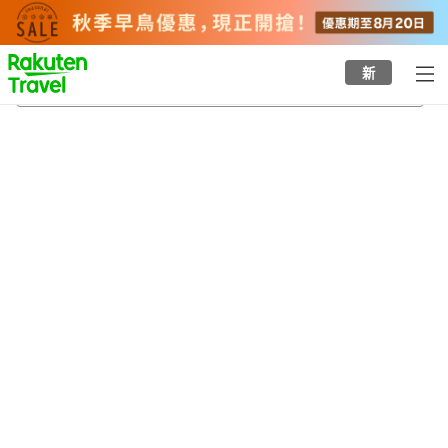
to
top
page
新
隱岐機場
22/8/2026
-
23/8/2026
每間
2
人
•
1
間房