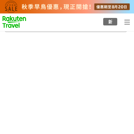
to
top
page
新
宍道湖自然水族館
21/8/2026
-
22/8/2026
每間
2
人
•
1
間房