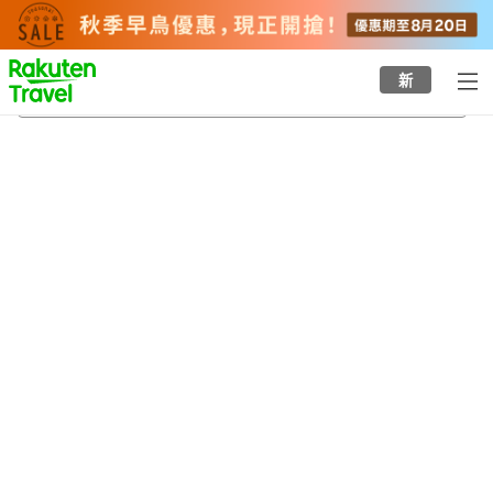
to
top
page
新
稻佐海灘
23/8/2026
-
24/8/2026
每間
2
人
•
1
間房