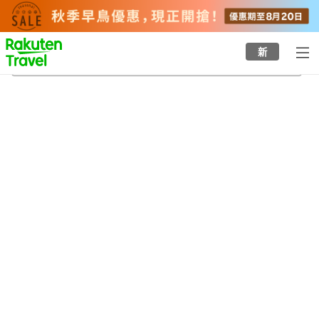
to
top
page
新
美談站
24/8/2026
-
25/8/2026
每間
2
人
•
1
間房