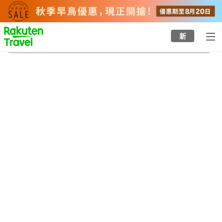
to
top
page
新
温泉津站
21/8/2026
-
22/8/2026
每間
2
人
•
1
間房