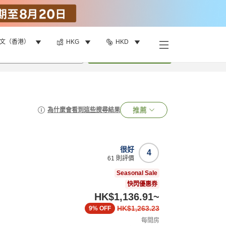
文（香港）
HKG
HKD
•
1
間房
搜尋
推薦
為什麼會看到這些搜尋結果
很好
4
61
則評價
Seasonal Sale
快閃優惠券
HK$1,136.91
~
HK$1,263.23
9%
OFF
每間房