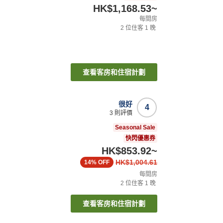
HK$1,168.53
~
每間房
2
位住客
1
晚
查看客房和住宿計劃
很好
4
3
則評價
Seasonal Sale
快閃優惠券
HK$853.92
~
HK$1,004.61
14%
OFF
每間房
2
位住客
1
晚
查看客房和住宿計劃