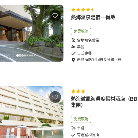
熱海溫泉湯宿一番地
免費取消
當地知名菜餚
早餐
日式晚餐
由
熱海站
步行
約
3
分鐘可達
熱海微風海灣度假村酒店（BB
集團）
免費取消
早餐
有浴室和廁所