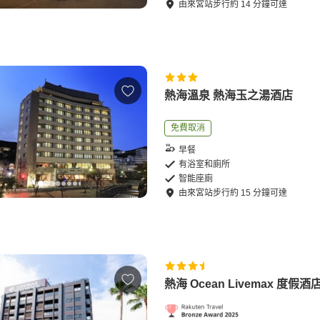
由
來宮站
步行
約
14
分鐘可達
熱海溫泉 熱海玉之湯酒店
免費取消
早餐
有浴室和廁所
智能座廁
由
來宮站
步行
約
15
分鐘可達
熱海 Ocean Livemax 度假酒