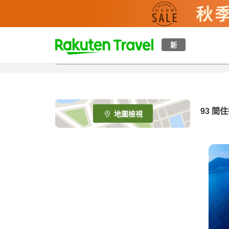
t
新
o
p
P
a
g
e
93
間住
地圖檢視
_
s
e
a
r
c
h