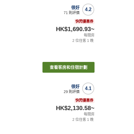
很好
4.2
71
則評價
快閃優惠券
HK$1,690.93
~
每間房
2
位住客
1
晚
查看客房和住宿計劃
很好
4.1
29
則評價
快閃優惠券
HK$2,130.58
~
每間房
2
位住客
1
晚