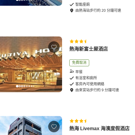
智能座廁
由
熱海站
步行
約
20
分鐘可達
熱海新富士屋酒店
免費取消
早餐
有浴室和廁所
客房內可使用網絡
由
來宮站
步行
約
9
分鐘可達
熱海 Livemax 海濱度假酒店