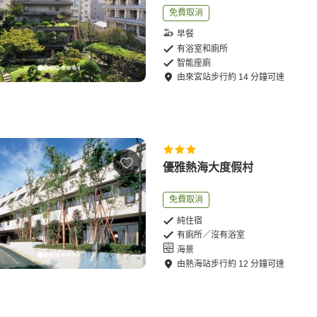
免費取消
早餐
有浴室和廁所
智能座廁
由
來宮站
步行
約
14
分鐘可達
優雅熱海大度假村
免費取消
純住宿
有廁所／沒有浴室
海景
由
熱海站
步行
約
12
分鐘可達