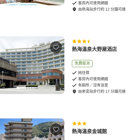
客房內可使用網絡
由
熱海站
步行
約
12
分鐘可達
熱海溫泉大野屋酒店
免費取消
純住宿
客房內可使用網絡
有廁所／沒有浴室
由
來宮站
步行
約
17
分鐘可達
熱海溫泉金城館