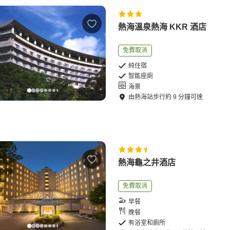
熱海溫泉熱海 KKR 酒店
免費取消
純住宿
智能座廁
海景
由
熱海站
步行
約
9
分鐘可達
熱海龜之井酒店
免費取消
早餐
晚餐
有浴室和廁所