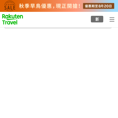
to
top
page
新
淡島海洋公園
20/8/2026
-
21/8/2026
每間
2
人
•
1
間房