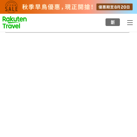
to
top
page
新
雲見溫泉
22/8/2026
-
23/8/2026
每間
2
人
•
1
間房