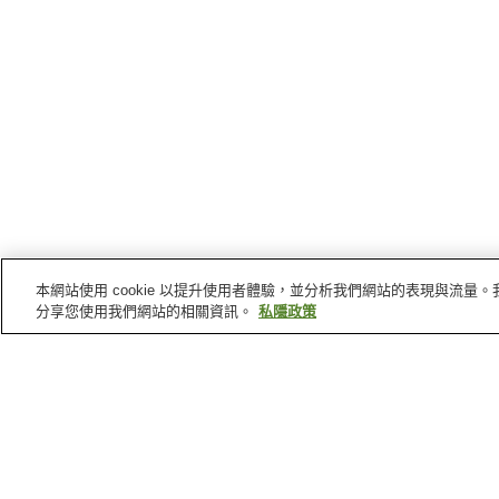
本網站使用 cookie 以提升使用者體驗，並分析我們網站的表現與流
分享您使用我們網站的相關資訊。
私隱政策
靜岡縣
的溫泉
油山溫泉
瓜島溫泉
浮島溫泉
蓮台寺溫泉
主頁
日本
靜岡縣
蓮台寺溫泉