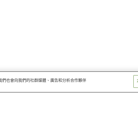
量。我們也會向我們的社群媒體、廣告和分析合作夥伴
浮山溫泉
伊豆長岡溫泉
掛川妻戀溫泉
谷津溫泉
堂島溫泉鄉
土肥溫泉