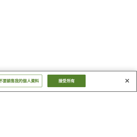
不要銷售我的個人資料
接受所有
御殿場高原溫泉
弓濱溫泉
顯示更多