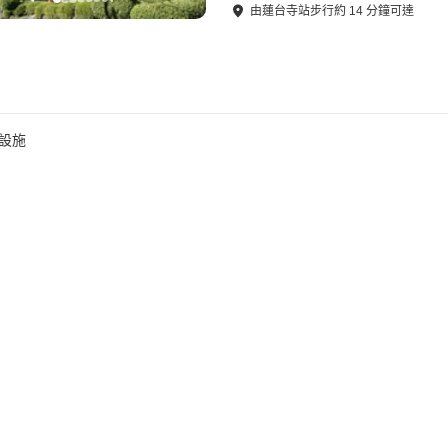
由
蓮台寺站
步行
約
14
分鐘可達
宿設施