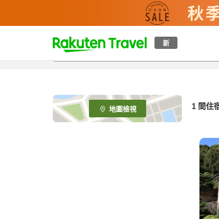
t
新
o
p
P
a
g
e
1 間住
地圖檢視
_
s
e
a
r
c
h