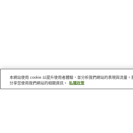
本網站使用 cookie 以提升使用者體驗，並分析我們網站的表現與流
分享您使用我們網站的相關資訊。
私隱政策
靜岡縣
的溫泉
油山溫泉
瓜島溫泉
浮島溫泉
蓮台寺溫泉
主頁
日本
靜岡縣
浮山溫泉