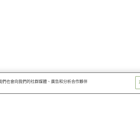
量。我們也會向我們的社群媒體、廣告和分析合作夥伴
浮山溫泉
伊豆長岡溫泉
掛川妻戀溫泉
谷津溫泉
堂島溫泉鄉
土肥溫泉