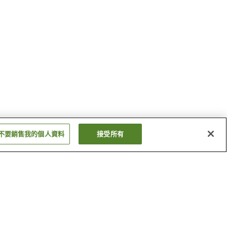
不要銷售我的個人資料
接受所有
御殿場高原溫泉
弓濱溫泉
顯示更多