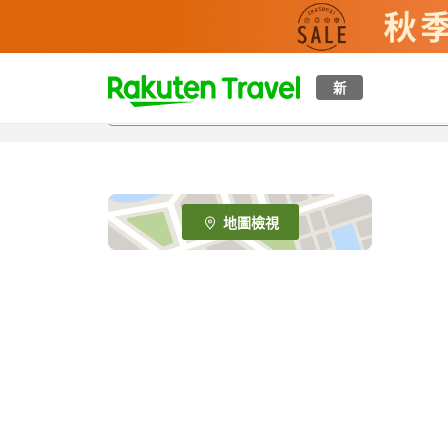
t
新
o
p
P
a
g
e
地圖檢視
_
s
e
a
r
c
h