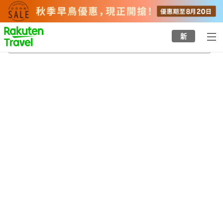
to
top
page
新
鬼怒川溫泉
24/8/2026
-
25/8/2026
每間
2
人
•
1
間房