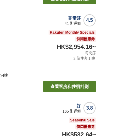
非常好
4.5
41
則評價
Rakuten Monthly Specials
快閃優惠券
HK$2,954.16
~
每間房
2
位住客
1
晚
鐘可達
查看客房和住宿計劃
好
3.8
165
則評價
Seasonal Sale
快閃優惠券
HK$532.64
~