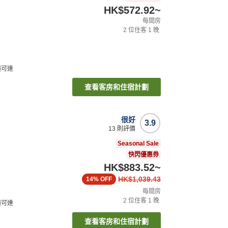
HK$572.92
~
每間房
2
位住客
1
晚
鐘可達
查看客房和住宿計劃
很好
3.9
13
則評價
Seasonal Sale
快閃優惠券
HK$883.52
~
HK$1,039.43
14%
OFF
每間房
2
位住客
1
晚
鐘可達
查看客房和住宿計劃