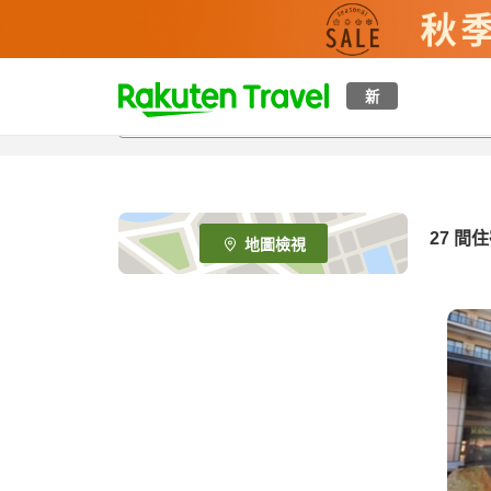
t
新
o
p
P
a
g
e
27
間住
地圖檢視
_
s
e
a
r
c
h