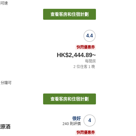
鐘可達
查看客房和住宿計劃
4.4
）
快閃優惠券
HK$2,444.89
~
每間房
2
位住客
1
晚
分鐘可
查看客房和住宿計劃
很好
4
240
則評價
鹽原酒
快閃優惠券