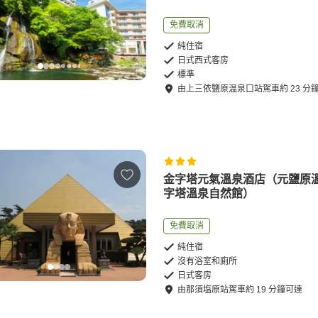
免費取消
純住宿
日式西式客房
標準
由
上三依鹽原温泉口站
駕車
約
23
分
金字塔元氣溫泉酒店（元鹽原
字塔溫泉自然館）
免費取消
純住宿
沒有浴室和廁所
日式客房
由
那須塩原站
駕車
約
19
分鐘可達