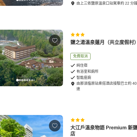
由
上三依鹽原温泉口站
駕車
約
22
分
鹽之湯溫泉蓮月（共立度假村
免費取消
純住宿
有浴室和廁所
智能座廁
由
那須塩原站
乘搭酒店接駁巴士
約
40
達
大江戶溫泉物語 Premium 新
店