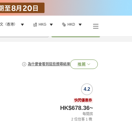
文（香港）
HKG
HKD
•
1
間房
搜尋
推薦
為什麼會看到這些搜尋結果
4.2
快閃優惠券
HK$678.36
~
每間房
2
位住客
1
晚