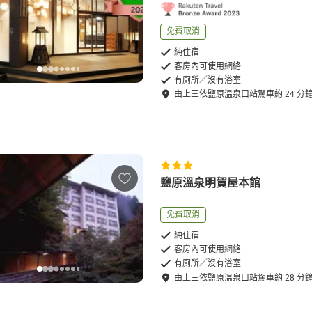
免費取消
純住宿
客房內可使用網絡
有廁所／沒有浴室
由
上三依鹽原温泉口站
駕車
約
24
分
鹽原溫泉明賀屋本館
免費取消
純住宿
客房內可使用網絡
有廁所／沒有浴室
由
上三依鹽原温泉口站
駕車
約
28
分