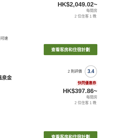
HK$2,049.02
~
每間房
2
位住客
1
晚
鐘可達
查看客房和住宿計劃
3.4
2
則評價
溫泉金
快閃優惠券
HK$397.86
~
每間房
2
位住客
1
晚
查看客房和住宿計劃