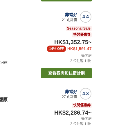
非常好
4.4
21
則評價
Seasonal Sale
快閃優惠券
HK$1,352.75
~
HK$1,591.47
14%
OFF
每間房
2
位住客
1
晚
鐘可達
查看客房和住宿計劃
非常好
4.3
27
則評價
鹽原
快閃優惠券
HK$2,286.74
~
每間房
2
位住客
1
晚