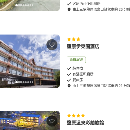
客房內可使用網絡
由
上三依鹽原温泉口站
駕車
約
26
分
鹽原伊東園酒店
免費取消
純住宿
有浴室和廁所
雙床房
由
上三依鹽原温泉口站
駕車
約
21
分
鹽原溫泉彩紬旅館