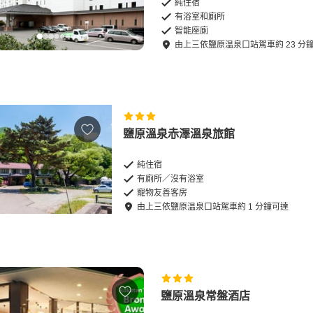
純住宿
有浴室和廁所
智能座廁
由
上三依鹽原温泉口站
駕車
約
23
分
鹽原溫泉赤澤溫泉旅館
純住宿
有廁所／沒有浴室
寵物友善客房
由
上三依鹽原温泉口站
駕車
約
1
分鐘可達
鹽原溫泉常盤酒店