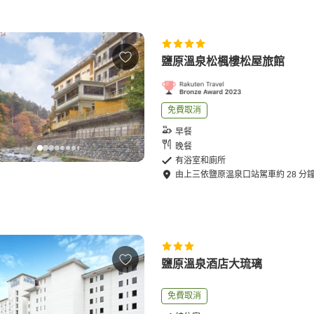
鹽原溫泉松楓樓松屋旅館
免費取消
早餐
晚餐
有浴室和廁所
由
上三依鹽原温泉口站
駕車
約
28
分
鹽原溫泉酒店大琉璃
免費取消