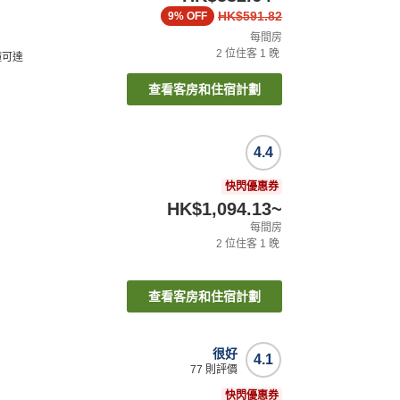
HK$591.82
9%
OFF
每間房
2
位住客
1
晚
鐘可達
查看客房和住宿計劃
4.4
快閃優惠券
HK$1,094.13
~
每間房
2
位住客
1
晚
查看客房和住宿計劃
很好
4.1
77
則評價
快閃優惠券