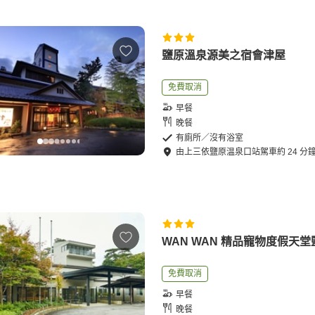
鹽原溫泉源美之宿會津屋
免費取消
早餐
晚餐
有廁所／沒有浴室
由
上三依鹽原温泉口站
駕車
約
24
分
WAN WAN 精品寵物度假天堂
免費取消
早餐
晚餐