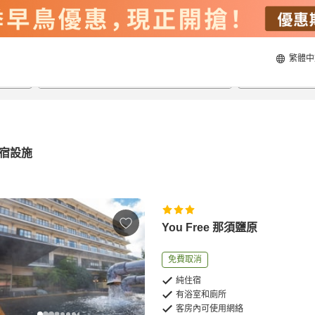
繁體中
21/8/2026
22/8/2026
每間
2
人
宿設施
You Free 那須鹽原
免費取消
純住宿
有浴室和廁所
客房內可使用網絡