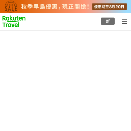
to
top
page
新
阿波海南站
21/8/2026
-
22/8/2026
每間
2
人
•
1
間房