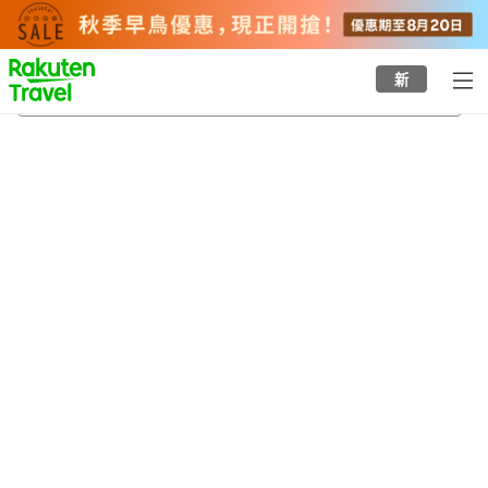
to
top
page
新
麻植塚站
22/8/2026
-
23/8/2026
每間
2
人
•
1
間房