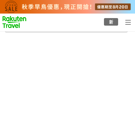
to
top
page
新
港區
22/8/2026
-
23/8/2026
每間
2
人
•
1
間房