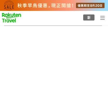
to
top
page
新
大手町溫泉
20/8/2026
-
21/8/2026
每間
2
人
•
1
間房