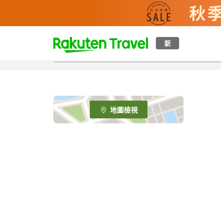
t
新
o
p
P
a
g
e
地圖檢視
_
s
e
a
r
c
h