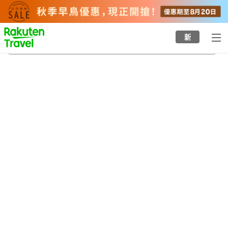
to
top
page
新
大岩站
24/8/2026
-
25/8/2026
每間
2
人
•
1
間房