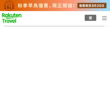
to
top
page
新
富山縣
21/8/2026
-
22/8/2026
每間
2
人
•
1
間房