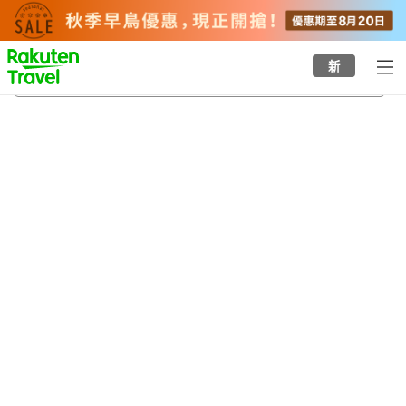
to
top
page
新
南部町
20/8/2026
-
21/8/2026
每間
2
人
•
1
間房