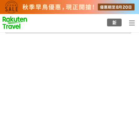
to
top
page
新
南部站
20/8/2026
-
21/8/2026
每間
2
人
•
1
間房