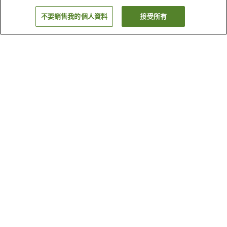
不要銷售我的個人資料
接受所有
返回
2
間住宿設施
為什麼會看到這些搜尋結果