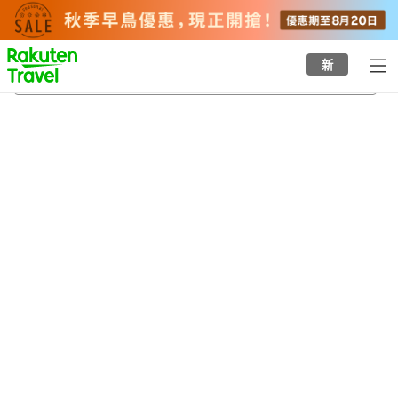
to
top
page
新
冒險世界
23/8/2026
-
24/8/2026
每間
2
人
•
1
間房