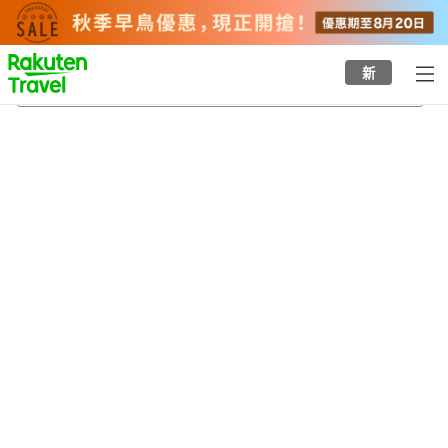
to
top
page
新
酒田
22/8/2026
-
23/8/2026
每間
2
人
•
1
間房