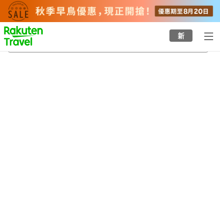
to
top
page
新
生野屋站
22/8/2026
-
23/8/2026
每間
2
人
•
1
間房