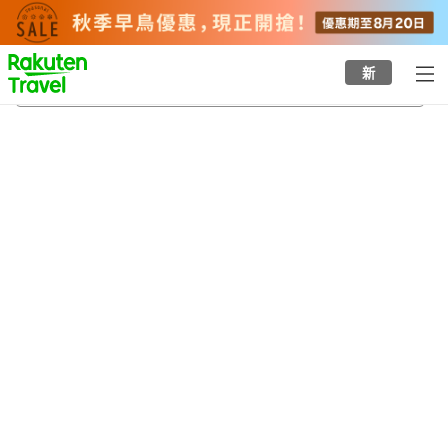
to
top
page
新
秋吉台自然生態博物館
20/8/2026
-
21/8/2026
每間
2
人
•
1
間房