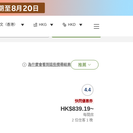
文（香港）
HKG
HKD
•
1
間房
搜尋
推薦
為什麼會看到這些搜尋結果
4.4
快閃優惠券
HK$839.19
~
每間房
2
位住客
1
晚