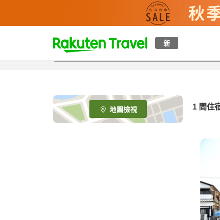
t
新
o
p
P
a
g
e
1 間住
地圖檢視
_
s
e
a
r
c
h