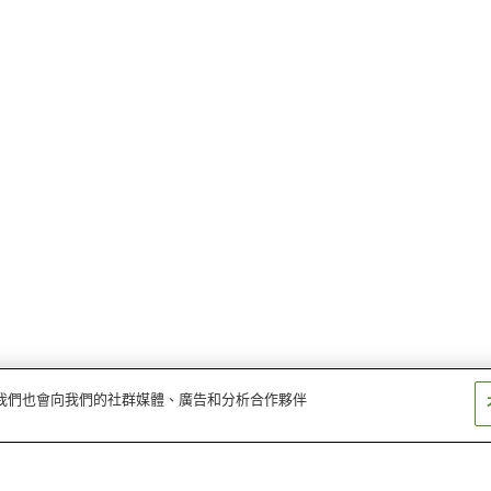
量。我們也會向我們的社群媒體、廣告和分析合作夥伴
長門市站
長門三隅站
長門湯本站