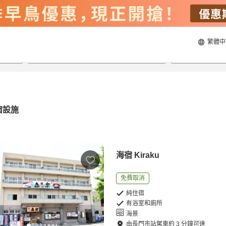
繁體中
22/8/2026
23/8/2026
每間
2
人
宿設施
海宿 Kiraku
免費取消
純住宿
有浴室和廁所
海景
由
長門市站
駕車
約
3
分鐘可達