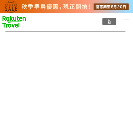
to
top
page
新
高水站
22/8/2026
-
23/8/2026
每間
2
人
•
1
間房