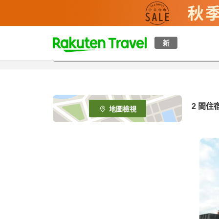
t
新
o
p
P
a
g
e
2
間住
地圖檢視
_
s
e
a
r
c
h