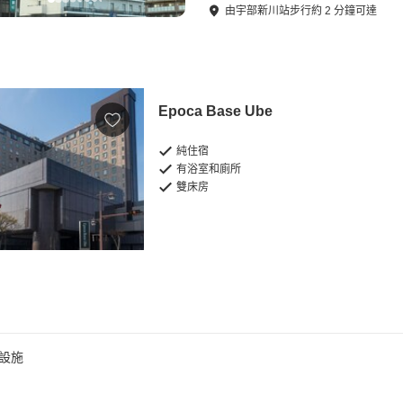
由
宇部新川站
步行
約
2
分鐘可達
Epoca Base Ube
純住宿
有浴室和廁所
雙床房
設施