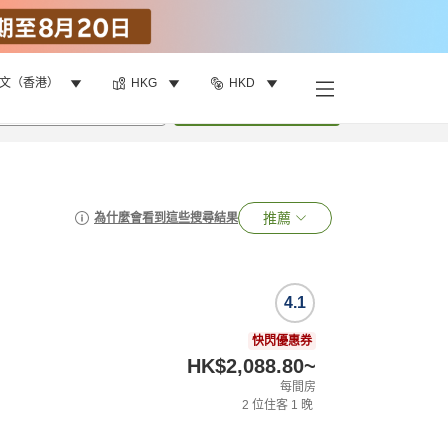
文（香港）
HKG
HKD
•
1
間房
搜尋
推薦
為什麼會看到這些搜尋結果
4.1
快閃優惠券
HK$2,088.80
~
每間房
2
位住客
1
晚