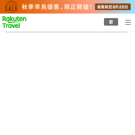
to
top
page
新
長門湯本溫泉
21/8/2026
-
22/8/2026
每間
2
人
•
1
間房