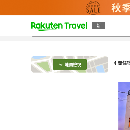
t
新
o
p
P
a
g
e
4
間住
地圖檢視
_
s
e
a
r
c
h