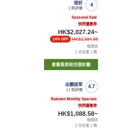
很好
4
1
則評價
Seasonal Sale
快閃優惠券
HK$2,027.24
~
HK$2,384.98
14%
OFF
每間房
2
位住客
1
晚
查看客房和住宿計劃
出類拔萃
4.7
17
則評價
Rakuten Monthly Specials
快閃優惠券
HK$1,088.58
~
每間房
2
位住客
1
晚