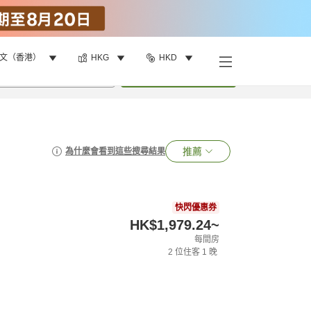
文（香港）
HKG
HKD
•
1
間房
搜尋
推薦
為什麼會看到這些搜尋結果
快閃優惠券
HK$1,979.24
~
每間房
2
位住客
1
晚