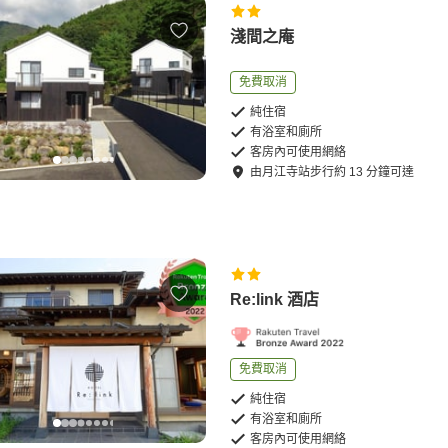
淺間之庵
免費取消
純住宿
有浴室和廁所
客房內可使用網絡
由
月江寺站
步行
約
13
分鐘可達
Re:link 酒店
免費取消
純住宿
有浴室和廁所
客房內可使用網絡