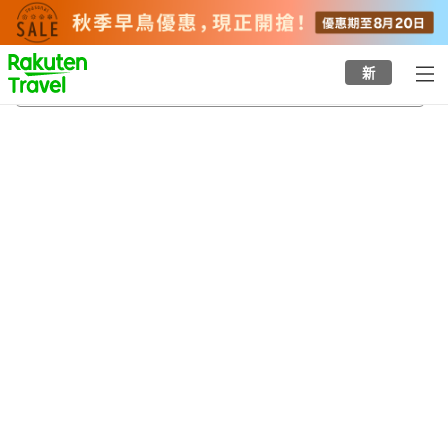
to
top
page
新
積翠寺
24/8/2026
-
25/8/2026
每間
2
人
•
1
間房