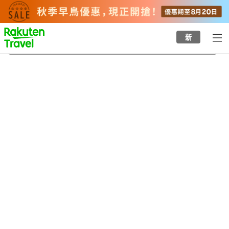
to
top
page
新
湯村溫泉
21/8/2026
-
22/8/2026
每間
2
人
•
1
間房