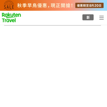
to
top
page
新
Johor Bahru
24/8/2026
-
25/8/2026
每間
2
人
•
1
間房