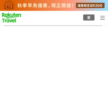
to
top
page
新
哥打士打
22/8/2026
-
23/8/2026
每間
2
人
•
1
間房