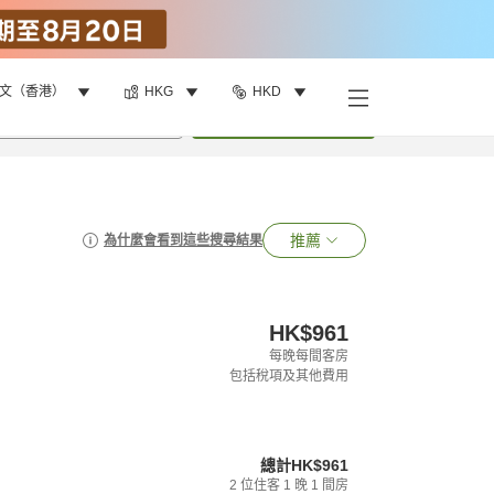
文（香港）
HKG
HKD
•
1
間房
搜尋
推薦
為什麼會看到這些搜尋結果
HK$961
每晚每間客房
包括稅項及其他費用
總計
HK$961
2
位住客
1
晚
1
間房