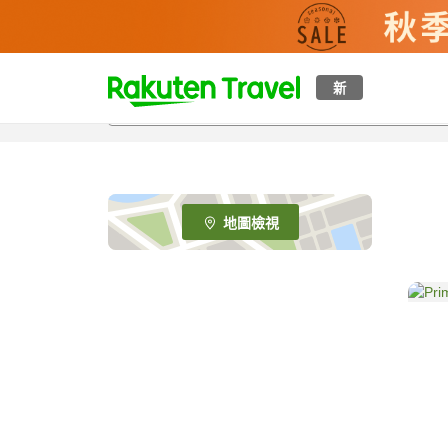
t
新
o
p
P
a
g
e
地圖檢視
_
s
e
a
r
c
h