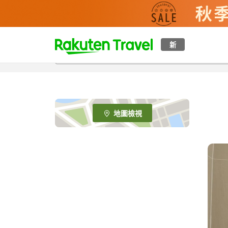
t
新
o
p
P
a
g
e
地圖檢視
_
s
e
a
r
c
h