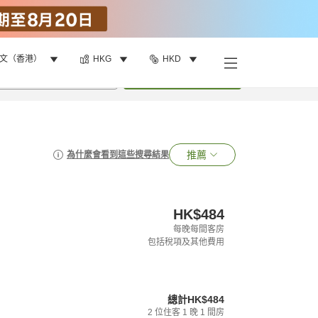
文（香港）
HKG
HKD
•
1
間房
搜尋
推薦
為什麼會看到這些搜尋結果
HK$484
每晚每間客房
包括稅項及其他費用
總計
HK$484
2
位住客
1
晚
1
間房