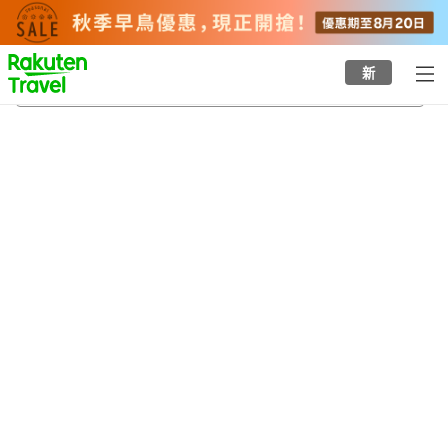
to
top
page
新
Yeonje-gu
20/8/2026
-
21/8/2026
每間
2
人
•
1
間房