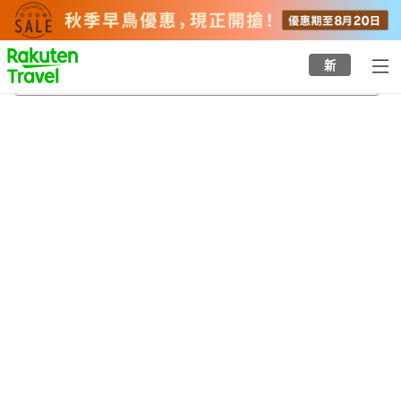
to
top
page
新
靈岩郡
21/8/2026
-
22/8/2026
每間
2
人
•
1
間房