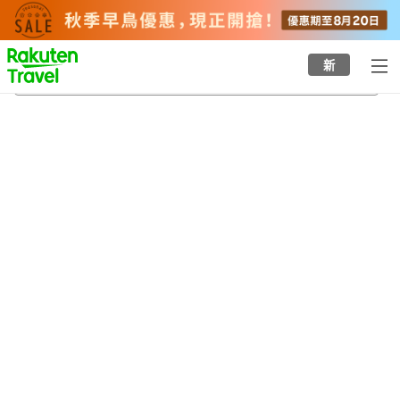
to
top
page
新
Qingshan Village
21/8/2026
-
22/8/2026
每間
2
人
•
1
間房