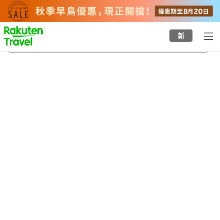
to
top
page
新
芝加哥
21/8/2026
-
22/8/2026
每間
2
人
•
1
間房