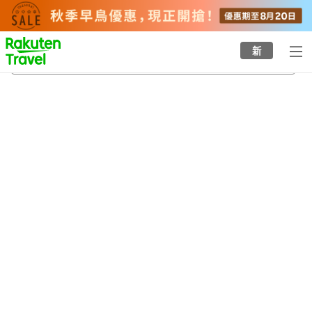
to
top
page
新
約翰遜縣
22/8/2026
-
23/8/2026
每間
2
人
•
1
間房