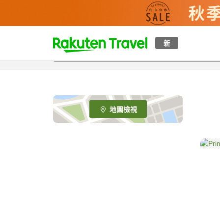
t
新
o
p
P
a
g
e
地圖檢視
_
s
e
a
r
c
h