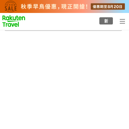
to
top
page
新
沃什特諾縣
21/8/2026
-
22/8/2026
每間
2
人
•
1
間房