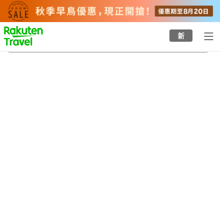
to
top
page
新
海倫納文藝中心
21/8/2026
-
22/8/2026
每間
2
人
•
1
間房