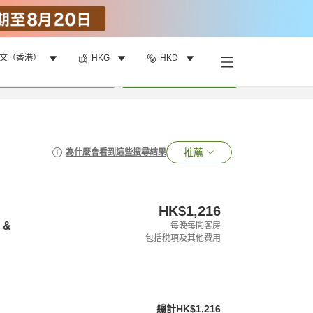
文（香港）
HKG
HKD
•
1
間房
搜尋
推薦
為什麼會看到這些搜尋結果
HK$1,216
 &
每晚每間客房
包括稅項及其他費用
總計
HK$1,216