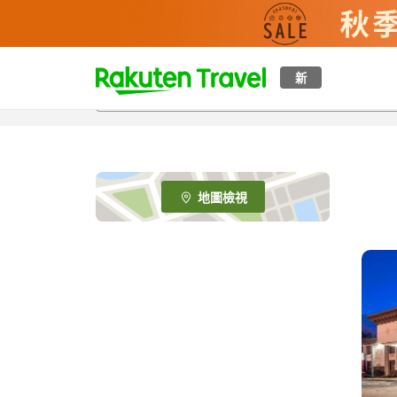
t
新
o
p
P
a
g
e
地圖檢視
_
s
e
a
r
c
h