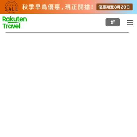
to
top
page
新
賓夕法尼亞州
21/8/2026
-
22/8/2026
每間
2
人
•
1
間房