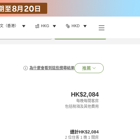
文（香港）
HKG
HKD
•
1
間房
搜尋
推薦
為什麼會看到這些搜尋結果
HK$2,084
每晚每間客房
包括稅項及其他費用
總計
HK$2,084
2
位住客
1
晚
1
間房