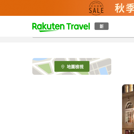
t
新
o
p
P
a
g
e
地圖檢視
_
s
e
a
r
c
h