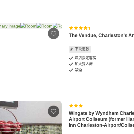
The Vendue, Charleston's Ar
不設退款
酒店指定客房
加大雙人床
禁煙
Wingate by Wyndham Charl
Airport Coliseum (former H
Inn Charleston-Airport/Coli