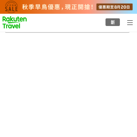
to
top
page
新
威斯康辛州
23/8/2026
-
24/8/2026
每間
2
人
•
1
間房