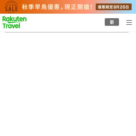
to
top
page
新
温納貝戈縣
22/8/2026
-
23/8/2026
每間
2
人
•
1
間房